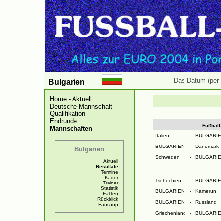
Das Datum (per 
Bulgarien
Home - Aktuell
Deutsche Mannschaft
Qualifikation
Endrunde
Fußball
Mannschaften
Italien
-
BULGARIE
BULGARIEN
-
Dänemark
Bulgarien
Schweden
-
BULGARIE
Aktuell
Resultate
Termine
Kader
Tschechien
-
BULGARIE
Trainer
Statistik
BULGARIEN
-
Kamerun
Fakten
Rückblick
BULGARIEN
-
Russland
Fanshop
Griechenland
-
BULGARIE