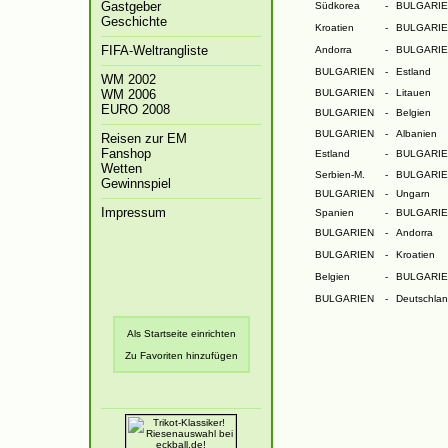
Gastgeber
Südkorea
-
BULGARIE
Geschichte
Kroatien
-
BULGARIE
FIFA-Weltrangliste
Andorra
-
BULGARIE
BULGARIEN
-
Estland
WM 2002
WM 2006
BULGARIEN
-
Litauen
EURO 2008
BULGARIEN
-
Belgien
BULGARIEN
-
Albanien
Reisen zur EM
Fanshop
Estland
-
BULGARIE
Wetten
Serbien-M.
-
BULGARIE
Gewinnspiel
BULGARIEN
-
Ungarn
Impressum
Spanien
-
BULGARIE
BULGARIEN
-
Andorra
BULGARIEN
-
Kroatien
Die Fußball-EM 2008
Belgien
-
BULGARIE
BULGARIEN
-
Deutschla
Als Startseite einrichten
Zu Favoriten hinzufügen