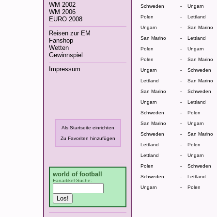
WM 2002
Schweden
-
Ungarn
WM 2006
Polen
-
Lettland
EURO 2008
Ungarn
-
San Marino
Reisen zur EM
San Marino
-
Lettland
Fanshop
Wetten
Polen
-
Ungarn
Gewinnspiel
Polen
-
San Marino
Impressum
Ungarn
-
Schweden
Lettland
-
San Marino
San Marino
-
Schweden
Die Fußball-EM 2008 hat begonnen
Ungarn
-
Lettland
Schweden
-
Polen
San Marino
-
Ungarn
Als Startseite einrichten
Schweden
-
San Marino
Zu Favoriten hinzufügen
Lettland
-
Polen
Lettland
-
Ungarn
Polen
-
Schweden
world of football
Schweden
-
Lettland
Fanartikel-Suche:
Ungarn
-
Polen