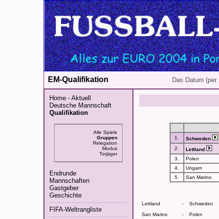
EM-Qualifikation
Das Datum (per 
Home - Aktuell
Deutsche Mannschaft
Qualifikation
Alle Spiele
Gruppen
1.
Schweden
Relegation
Modus
2.
Lettland
Torjäger
3.
Polen
4.
Ungarn
Endrunde
5.
San Marino
Mannschaften
Gastgeber
Geschichte
Lettland
-
Schweden
FIFA-Weltrangliste
San Marino
-
Polen