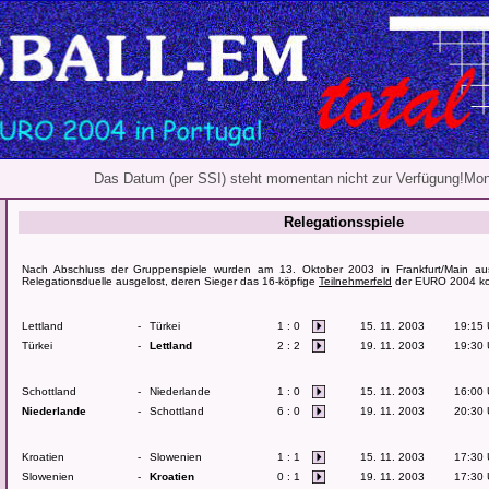
Das Datum (per SSI) steht momentan nicht zur Verfügung!Mon
Relegationsspiele
Nach Abschluss der Gruppenspiele wurden am 13. Oktober 2003 in Frankfurt/Main a
Relegationsduelle ausgelost, deren Sieger das 16-köpfige
Teilnehmerfeld
der EURO 2004 kom
Lettland
-
Türkei
1 : 0
15. 11. 2003
19:15 
Türkei
-
Lettland
2 : 2
19. 11. 2003
19:30 
Schottland
-
Niederlande
1 : 0
15. 11. 2003
16:00 
Niederlande
-
Schottland
6 : 0
19. 11. 2003
20:30 
Kroatien
-
Slowenien
1 : 1
15. 11. 2003
17:30 
Slowenien
-
Kroatien
0 : 1
19. 11. 2003
17:30 