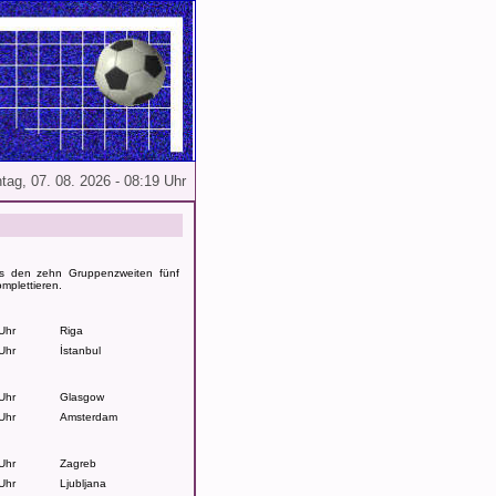
tag, 07. 08. 2026 - 08:19 Uhr
us den zehn Gruppenzweiten fünf
plettieren.
Uhr
Riga
Uhr
İstanbul
Uhr
Glasgow
Uhr
Amsterdam
Uhr
Zagreb
Uhr
Ljubljana