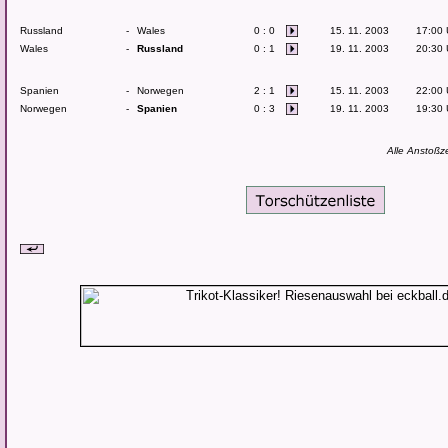
Russland
-
Wales
0 : 0
15. 11. 2003
17:00 
Wales
-
Russland
0 : 1
19. 11. 2003
20:30 
Spanien
-
Norwegen
2 : 1
15. 11. 2003
22:00 
Norwegen
-
Spanien
0 : 3
19. 11. 2003
19:30 
Alle Anstoßz