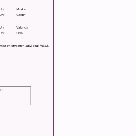
Uhr
Moskau
Uhr
Cardiff
Uhr
Valencia
Uhr
Oslo
eiten entsprechen MEZ bzw. MESZ.