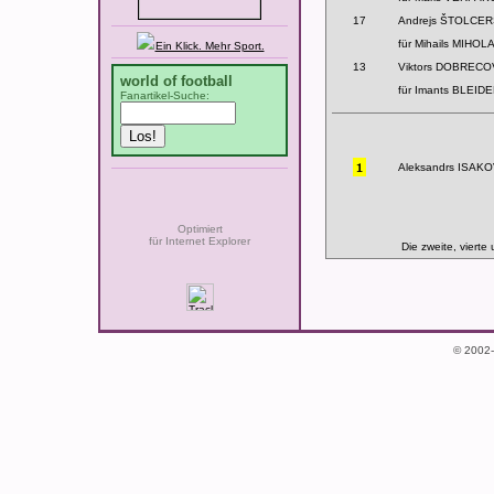
17
Andrejs ŠTOLCERS
für Mihails MIHOL
Ein Klick. Mehr Sport.
13
Viktors DOBRECOV
world of football
für Imants BLEIDE
Fanartikel-Suche:
Aleksandrs ISAKO
Optimiert
für Internet Explorer
Die zweite, vierte
© 2002