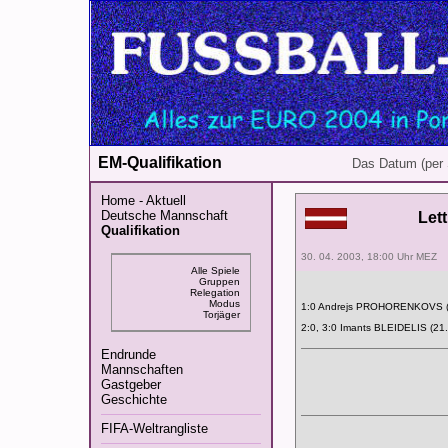
EM-Qualifikation
Das Datum (per 
Home - Aktuell
Deutsche Mannschaft
Let
Qualifikation
30. 04. 2003, 18:00 Uhr MEZ
Alle Spiele
Gruppen
Relegation
Modus
1:0 Andrejs PROHORENKOVS (
Torjäger
2:0, 3:0 Imants BLEIDELIS (21.
Endrunde
Mannschaften
Gastgeber
Geschichte
FIFA-Weltrangliste