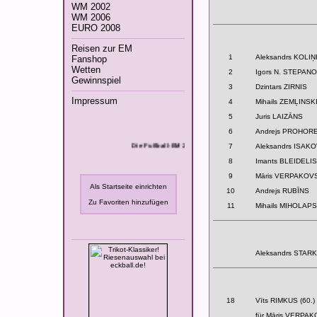
WM 2002
WM 2006
EURO 2008
Reisen zur EM
1
Aleksandrs KOLIŅ
Fanshop
Wetten
2
Igors N. STEPAN
Gewinnspiel
3
Dzintars ZIRNIS
Impressum
4
Mihails ZEMĻINSK
5
Juris LAIZĀNS
6
Andrejs PROHO
Die Fußball-EM 2008 hat begonnen!
7
Aleksandrs ISAK
8
Imants BLEIDELIS
9
Māris VERPAKOV
Als Startseite einrichten
10
Andrejs RUBĪNS
Zu Favoriten hinzufügen
11
Mihails MIHOLAPS
Aleksandrs STAR
18
Vīts RIMKUS (60.)
für Māris VERPA