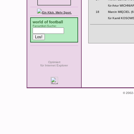
für Artur WICHNI
18
Marcin MIĘCIEL (6
Ein Klick. Mehr Sport.
für Kamil KOSOW
world of football
Fanartikel-Suche:
Optimiert
für Internet Explorer
© 2002