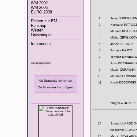
WM 2002
WM 2006
EURO 2008
1
Jerzy DUDEK (TW)
Reisen zur EM
2
Krzysztof RATAJC
Fanshop
Wetten
3
Mariusz KUKIEŁK
Gewinnspiel
4
Michał ŻEWŁAKO
Impressum
5
Jacek ZIELIŃSKI
6
Tomasz HAJTO
7
Tomasz DAWIDOW
 Fußball-EM 2008 hat begonnen!
8
Artur WICHNIARE
9
Maciej ŻURAWSKI
10
Mariusz LEWAND
Als Startseite einrichten
11
Kamil KOSOWSKI
Zu Favoriten hinzufügen
Zbigniew BONIEK
15
Surma ŁUKASZ (46
für Michał ŻEWŁ
14
Marcin ŻEWŁAKOW