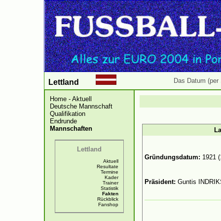
Das Datum (per 
Lettland
Home - Aktuell
Deutsche Mannschaft
Qualifikation
Endrunde
Mannschaften
La
Lettland
Gründungsdatum:
1921 (
Aktuell
Resultate
Termine
Kader
Präsident:
Guntis INDRI
Trainer
Statistik
Fakten
Rückblick
Fanshop