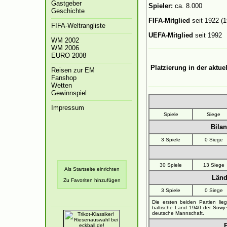
Gastgeber
Spieler:
ca. 8.000
Geschichte
FIFA-Mitglied
seit 1922 (
FIFA-Weltrangliste
UEFA-Mitglied
seit 1992
WM 2002
WM 2006
EURO 2008
Platzierung in der aktue
Reisen zur EM
Fanshop
Wetten
Gewinnspiel
Impressum
Spiele
Siege
Bila
3 Spiele
0 Siege
Die Fußball-EM 2
30 Spiele
13 Siege
Als Startseite einrichten
Länd
Zu Favoriten hinzufügen
3 Spiele
0 Siege
Die ersten beiden Partien li
baltische Land 1940 der Sowje
deutsche Mannschaft.