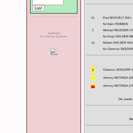
21
Paul BOSVELT (59.)
für Arjen ROBBEN
2
Michael REIZIGER (79
Optimiert
für Internet Explorer
für Andy VAN DER 
11
Rafael VAN DER VAAR
für Clarence SEEDO
Clarence SEEDORF (9
Johnny HEITINGA (26
Johnny HEITINGA (75
Die zweite
Ma