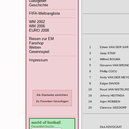
Gastgeber
Geschichte
FIFA-Weltrangliste
WM 2002
WM 2006
EURO 2008
Reisen zur EM
Fanshop
Wetten
1
Edwin VAN DER SAR 
Gewinnspiel
3
Jaap STAM
4
Wilfred BOUMA
Impressum
5
Giovanni VAN BRO
6
Phillip COCU
7
Andy VAN DER MEY
Die Fußball-EM 2008 hat begonn
8
Edgar DAVIDS
10
Ruud VAN NISTELRO
Als Startseite einrichten
18
Johnny HEITINGA
Zu Favoriten hinzufügen
19
Arjen ROBBEN
20
Clarence SEEDORF
world of football
Fanartikel-Suche:
Dick ADVOCAAT