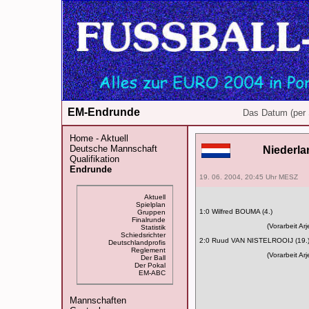
EM-Endrunde
Das Datum (per 
Home - Aktuell
Deutsche Mannschaft
Niederla
Qualifikation
Endrunde
19. 06. 2004, 20:45 Uhr MESZ
Aktuell
Spielplan
1:0 Wilfred BOUMA (4.)
Gruppen
Finalrunde
(Vorarbeit A
Statistik
Schiedsrichter
2:0 Ruud VAN NISTELROOIJ (19.
Deutschlandprofis
Reglement
(Vorarbeit A
Der Ball
Der Pokal
EM-ABC
Mannschaften