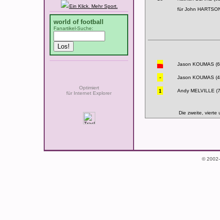
Ein Klick. Mehr Sport.
für John HARTSO
world of football
Fanartikel-Suche:
Jason KOUMAS (6
Jason KOUMAS (4
Optimiert
Andy MELVILLE (7
für Internet Explorer
Die zweite, vierte
© 2002