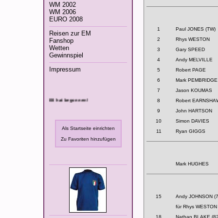
WM 2002
WM 2006
EURO 2008
1
Paul JONES (TW)
Reisen zur EM
2
Rhys WESTON
Fanshop
Wetten
3
Gary SPEED
Gewinnspiel
4
Andy MELVILLE
Impressum
5
Robert PAGE
6
Mark PEMBRIDGE
7
Jason KOUMAS
Die Fußball-EM 2008 hat begonnen!
8
Robert EARNSHA
9
John HARTSON
10
Simon DAVIES
Als Startseite einrichten
11
Ryan GIGGS
Zu Favoriten hinzufügen
Mark HUGHES
15
Andy JOHNSON (7
für Rhys WESTON
18
Nathan BLAKE (82