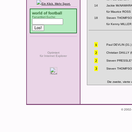
Ein Klick. Mehr Sport.
14
Jackie McNAMARA 
für Maurice ROSS
world of football
Fanartikel-Suche:
18
Steven THOMPSON
für Kenny MILLER
Paul DEVLIN (31.)
Optimiert
Christian DAILLY (
für Internet Explorer
Steven PRESSLEY
Steven THOMPSON
Die zweite, vierte
© 2002