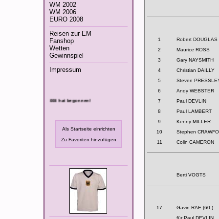
WM 2002
WM 2006
EURO 2008
Reisen zur EM
1
Robert DOUGLAS 
Fanshop
Wetten
2
Maurice ROSS
Gewinnspiel
3
Gary NAYSMITH
Impressum
4
Christian DAILLY
5
Steven PRESSLE
6
Andy WEBSTER
Die Fußball-EM 2008 hat begonnen!
7
Paul DEVLIN
8
Paul LAMBERT
9
Kenny MILLER
Als Startseite einrichten
10
Stephen CRAWF
Zu Favoriten hinzufügen
11
Colin CAMERON
Berti VOGTS
17
Gavin RAE (60.)
für Paul DEVLIN