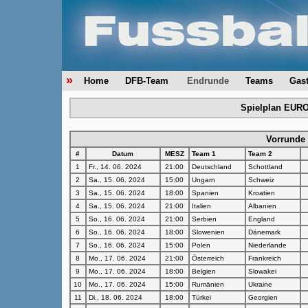
»
Home
DFB-Team
Endrunde
Teams
Gas
Spielplan EURO
Vorrunde
#
Datum
MESZ
Team 1
Team 2
1
Fr., 14. 06. 2024
21:00
Deutschland
Schottland
2
Sa., 15. 06. 2024
15:00
Ungarn
Schweiz
3
Sa., 15. 06. 2024
18:00
Spanien
Kroatien
4
Sa., 15. 06. 2024
21:00
Italien
Albanien
5
So., 16. 06. 2024
21:00
Serbien
England
6
So., 16. 06. 2024
18:00
Slowenien
Dänemark
7
So., 16. 06. 2024
15:00
Polen
Niederlande
8
Mo., 17. 06. 2024
21:00
Österreich
Frankreich
9
Mo., 17. 06. 2024
18:00
Belgien
Slowakei
10
Mo., 17. 06. 2024
15:00
Rumänien
Ukraine
11
Di., 18. 06. 2024
18:00
Türkei
Georgien