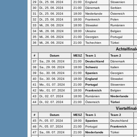
29
Di., 25. 06. 2024
21:00
England
Slowenien
30
Di., 25. 06. 2024
21:00
Dänemark
Serbien
31
Di., 25. 06. 2024
18:00
Niederlande
Österreich
32
Di., 25. 06. 2024
18:00
Frankreich
Polen
33
Mi., 26. 06. 2024
18:00
Slowakei
Rumänien
34
Mi., 26. 06. 2024
18:00
Ukraine
Belgien
35
Mi., 26. 06. 2024
21:00
Georgien
Portugal
36
Mi., 26. 06. 2024
21:00
Tschechien
Türkei
Achtelfinal
#
Datum
MESZ
Team 1
Team 2
37
Sa., 29. 06. 2024
21:00
Deutschland
Dänemark
38
Sa., 29. 06. 2024
18:00
Schweiz
Italien
39
So., 30. 06. 2024
21:00
Spanien
Georgien
40
So., 30. 06. 2024
18:00
England
Slowakei
41
Mo., 01. 07. 2024
21:00
Portugal
Slowenien
42
Mo., 01. 07. 2024
18:00
Frankreich
Belgien
43
Di., 02. 07. 2024
18:00
Rumänien
Niederlande
44
Di., 02. 07. 2024
21:00
Österreich
Türkei
Viertelfinal
#
Datum
MESZ
Team 1
Team 2
45
Fr., 05. 07. 2024
18:00
Spanien
Deutschland
46
Fr., 05. 07. 2024
21:00
Portugal
Frankreich
47
Sa., 06. 07. 2024
21:00
Niederlande
Türkei