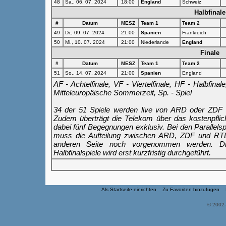
48
Sa., 06. 07. 2024
18:00
England
Schweiz
Halbfinale
#
Datum
MESZ
Team 1
Team 2
49
Di., 09. 07. 2024
21:00
Spanien
Frankreich
50
Mi., 10. 07. 2024
21:00
Niederlande
England
Finale
#
Datum
MESZ
Team 1
Team 2
51
So., 14. 07. 2024
21:00
Spanien
England
AF - Achtelfinale, VF - Viertelfinale, HF - Halbfin
Mitteleuropäische Sommerzeit, Sp. - Spiel
34 der 51 Spiele werden live von ARD oder ZDF üb
Zudem überträgt die Telekom über das kostenpfli
dabei fünf Begegnungen exklusiv. Bei den Parallelsp
muss die Aufteilung zwischen ARD, ZDF und RTL
anderen Seite noch vorgenommen werden. Die 
Halbfinalspiele wird erst kurzfristig durchgeführt.
Als Startseite einrichten
Zu Favoriten hinzufügen
© 2002