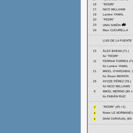
16
"RODRI"
17
NICO WILLIAMS
19
Lamine YAMAL
20
"PEDRI"
23
UNAI SIMÓN
24
Marc CUCURELLA
LUIS DE LA FUENTE
15
ÁLEX BAENA (71.)
für "PEDRI"
11
FERRAN TORRES (71
für Lamine YAMAL
21
MIKEL OYARZABAL (7
für Álvaro MORATA
26
AYOZE PÉREZ (78.)
für NICO WILLIAMS
6
MIKEL MERINO (90.+
für FABIÁN RUIZ
"RODRI" (45.+1)
Robin LE NORMAND (
DANI CARVAJAL (90.