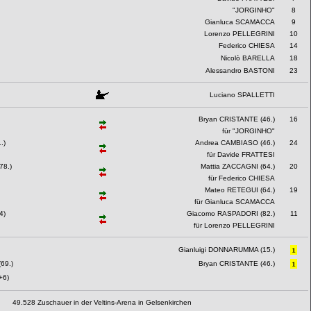
"JORGINHO"
8
Gianluca SCAMACCA
9
Lorenzo PELLEGRINI
10
Federico CHIESA
14
Nicolò BARELLA
18
Alessandro BASTONI
23
Luciano SPALLETTI
Bryan CRISTANTE (46.)
16
für "JORGINHO"
.)
Andrea CAMBIASO (46.)
24
für Davide FRATTESI
8.)
Mattia ZACCAGNI (64.)
20
für Federico CHIESA
Mateo RETEGUI (64.)
19
für Gianluca SCAMACCA
4)
Giacomo RASPADORI (82.)
11
für Lorenzo PELLEGRINI
Gianluigi DONNARUMMA (15.)
69.)
Bryan CRISTANTE (46.)
+6)
49.528 Zuschauer in der Veltins-Arena in Gelsenkirchen