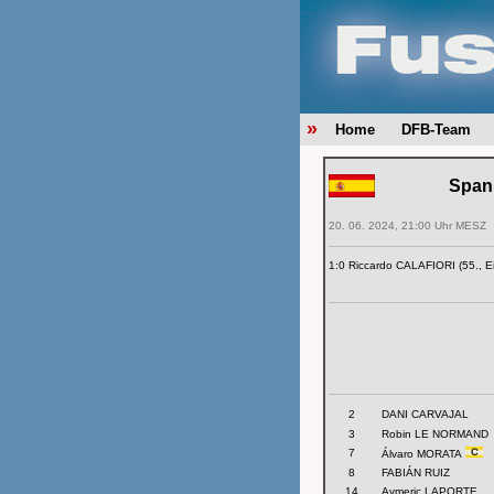
»
Home
DFB-Team
Span
20. 06. 2024, 21:00 Uhr MESZ
1:0 Riccardo CALAFIORI (55., E
2
DANI CARVAJAL
3
Robin LE NORMAND
7
Álvaro MORATA
8
FABIÁN RUIZ
14
Aymeric LAPORTE