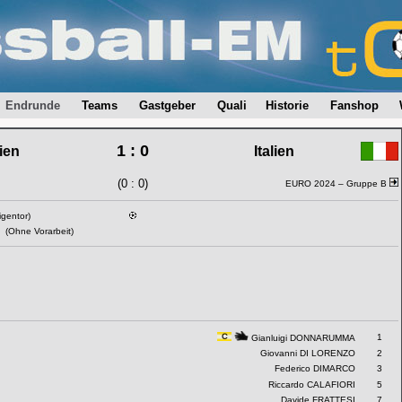
Endrunde
Teams
Gastgeber
Quali
Historie
Fanshop
1 : 0
ien
Italien
(0 : 0)
EURO 2024 –
Gruppe B
igentor)
(Ohne Vorarbeit)
1
Gianluigi DONNARUMMA
Giovanni DI LORENZO
2
Federico DIMARCO
3
Riccardo CALAFIORI
5
Davide FRATTESI
7