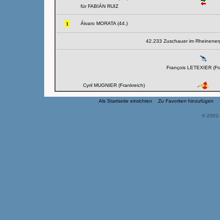
für FABIÁN RUIZ
Álvaro MORATA (44.)
42.233 Zuschauer im Rheinenerg
François LETEXIER (Fra
Cyril MUGNIER (Frankreich)
Als Startseite einrichten
Zu Favoriten hinzufügen
© 2002