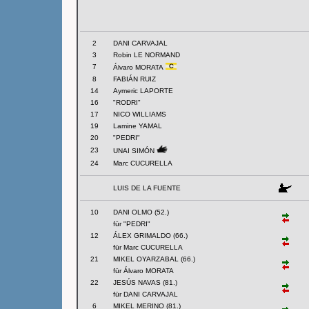
2
DANI CARVAJAL
3
Robin LE NORMAND
7
Álvaro MORATA
8
FABIÁN RUIZ
14
Aymeric LAPORTE
16
"RODRI"
17
NICO WILLIAMS
19
Lamine YAMAL
20
"PEDRI"
23
UNAI SIMÓN
24
Marc CUCURELLA
LUIS DE LA FUENTE
10
DANI OLMO (52.)
für "PEDRI"
12
ÁLEX GRIMALDO (66.)
für Marc CUCURELLA
21
MIKEL OYARZABAL (66.)
für Álvaro MORATA
22
JESÚS NAVAS (81.)
für DANI CARVAJAL
6
MIKEL MERINO (81.)