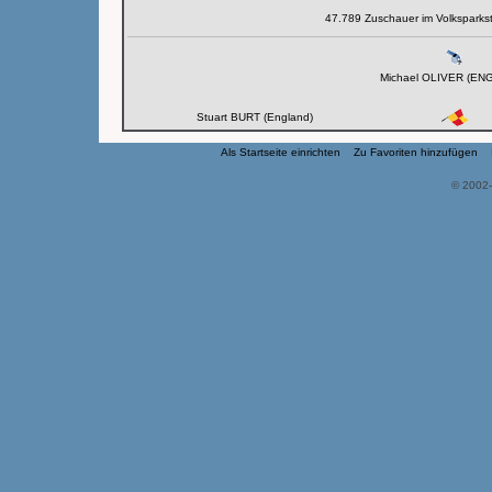
47.789 Zuschauer im Volksparks
Michael OLIVER (EN
Stuart BURT (England)
Als Startseite einrichten
Zu Favoriten hinzufügen
© 2002