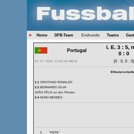
»
Home
DFB-Team
Endrunde
Teams
Gas
i. E. 3 : 5, n
Portugal
0 : 0
(0 : 0, 0 : 0)
05. 07. 2024, 21:00 Uhr MESZ
Elfmeterschieß
1:1
CRISTIANO RONALDO
2:2
BERNARDO SILVA
JOÃO FÉLIX an den Pfosten
3:4
NUNO MENDES
3
"PEPE"