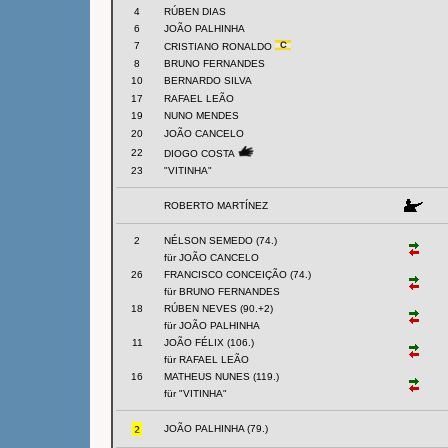
4
RÚBEN DIAS
6
JOÃO PALHINHA
7
CRISTIANO RONALDO
8
BRUNO FERNANDES
10
BERNARDO SILVA
17
RAFAEL LEÃO
19
NUNO MENDES
20
JOÃO CANCELO
22
DIOGO COSTA
23
"VITINHA"
ROBERTO MARTÍNEZ
2
NÉLSON SEMEDO (74.)
für JOÃO CANCELO
26
FRANCISCO CONCEIÇÃO (74.)
für BRUNO FERNANDES
18
RÚBEN NEVES (90.+2)
für JOÃO PALHINHA
11
JOÃO FÉLIX (106.)
für RAFAEL LEÃO
16
MATHEUS NUNES (119.)
für "VITINHA"
JOÃO PALHINHA (79.)