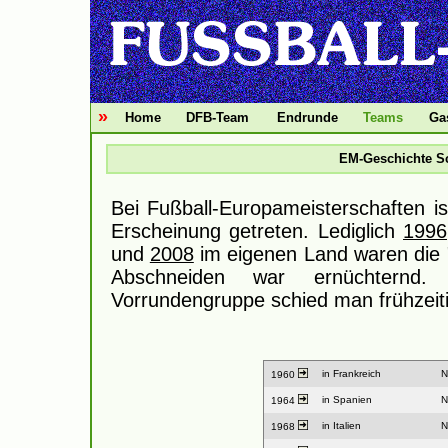
»
Home
DFB-Team
Endrunde
Teams
Ga
EM-Geschichte S
Bei Fußball-Europameisterschaften i
Erscheinung getreten. Lediglich
1996
und
2008
im eigenen Land waren die 
Abschneiden war ernüchternd. 
Vorrundengruppe schied man frühzeiti
in Frankreich
N
1960
in Spanien
N
1964
in Italien
N
1968