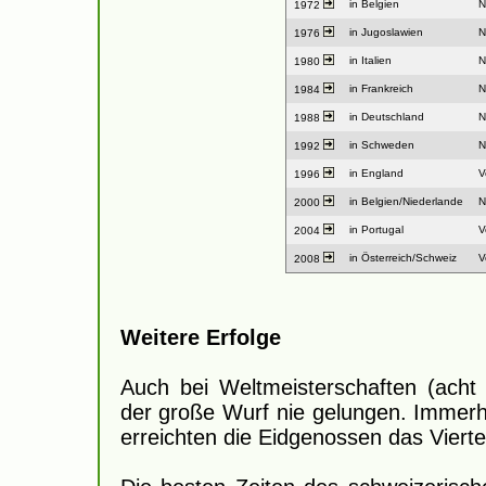
in Belgien
N
1972
in Jugoslawien
N
1976
in Italien
N
1980
in Frankreich
N
1984
in Deutschland
N
1988
in Schweden
N
1992
in England
V
1996
in Belgien/Niederlande
N
2000
in Portugal
V
2004
in Österreich/Schweiz
V
2008
Weitere Erfolge
Auch bei Weltmeisterschaften (acht 
der große Wurf nie gelungen. Immerh
erreichten die Eidgenossen das Viertel