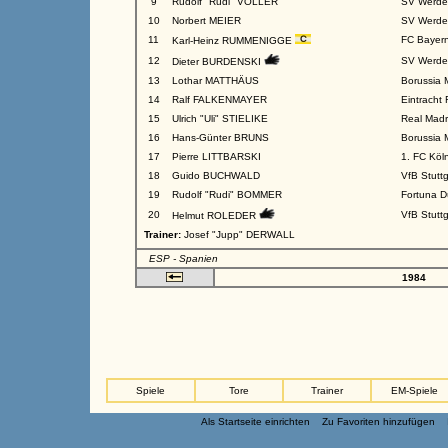
9
Rudolf "Rudi" VÖLLER
SV Werde
10
Norbert MEIER
SV Werde
11
FC Bayer
Karl-Heinz RUMMENIGGE
12
SV Werde
Dieter BURDENSKI
13
Lothar MATTHÄUS
Borussia
14
Ralf FALKENMAYER
Eintracht 
15
Ulrich "Uli" STIELIKE
Real Madr
16
Hans-Günter BRUNS
Borussia
17
Pierre LITTBARSKI
1. FC Köl
18
Guido BUCHWALD
VfB Stuttg
19
Rudolf "Rudi" BOMMER
Fortuna D
20
VfB Stuttg
Helmut ROLEDER
Trainer:
Josef "Jupp" DERWALL
ESP - Spanien
1984
Spiele
Tore
Trainer
EM-Spiele
Als Startseite einrichten
Zu Favoriten hinzufügen