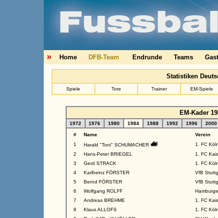
»
Home
DFB-Team
Endrunde
Teams
Gas
Statistiken Deut
Spiele
Tore
Trainer
EM-Spiele
EM-Kader 19
1972
1976
1980
1984
1988
1992
1996
2000
#
Name
Verein
1
1. FC Köl
Harald "Toni" SCHUMACHER
2
Hans-Peter BRIEGEL
1. FC Kais
3
Gerd STRACK
1. FC Köl
4
Karlheinz FÖRSTER
VfB Stuttg
5
Bernd FÖRSTER
VfB Stuttg
6
Wolfgang ROLFF
Hamburge
7
Andreas BREHME
1. FC Kais
8
Klaus ALLOFS
1. FC Köl