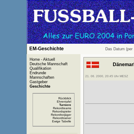
EM-Geschichte
Das Datum (per 
Home - Aktuell
Deutsche Mannschaft
Dänemar
Qualifikation
Endrunde
21. 06. 2000, 20:45 Uhr MESZ
Mannschaften
Gastgeber
Geschichte
Rückblick
Ehrentafel
Turniere
Rekordteams
Rekordspieler
Rekordtorjäger
Rekordtrainer
Ewige Tabelle