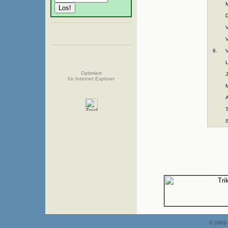
M
V
6.
V
L
Optimiert
für Internet Explorer
T
© 2002