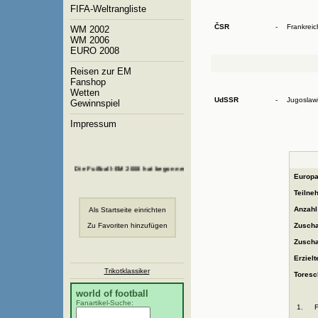
FIFA-Weltrangliste
ČSR
-
Frankreic
WM 2002
WM 2006
EURO 2008
Reisen zur EM
Fanshop
Wetten
UdSSR
-
Jugoslaw
Gewinnspiel
Impressum
Die Fußball-EM 2008 hat begonnen!
Europa
Teilne
Anzahl
Als Startseite einrichten
Zu Favoriten hinzufügen
Zuscha
Zuscha
Erzielt
Trikotklassiker
Toresch
world of football
Fanartikel-Suche:
1.
F