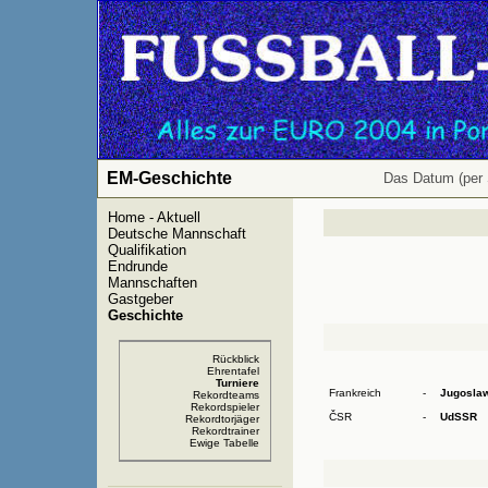
EM-Geschichte
Das Datum (per 
Home - Aktuell
Deutsche Mannschaft
Qualifikation
Endrunde
Mannschaften
Gastgeber
Geschichte
Rückblick
Ehrentafel
Turniere
Frankreich
-
Jugosla
Rekordteams
Rekordspieler
ČSR
-
UdSSR
Rekordtorjäger
Rekordtrainer
Ewige Tabelle