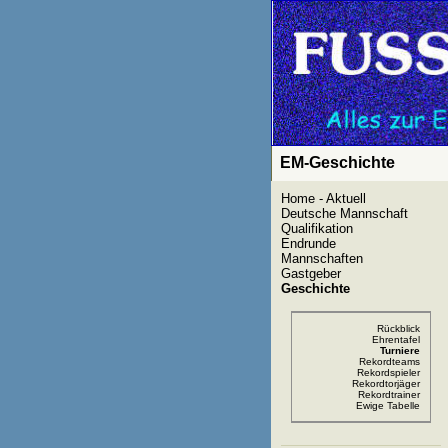
EM-Geschichte
Home - Aktuell
Deutsche Mannschaft
Qualifikation
Endrunde
Mannschaften
Gastgeber
Geschichte
Rückblick
Ehrentafel
Turniere
Rekordteams
Rekordspieler
Rekordtorjäger
Rekordtrainer
Ewige Tabelle