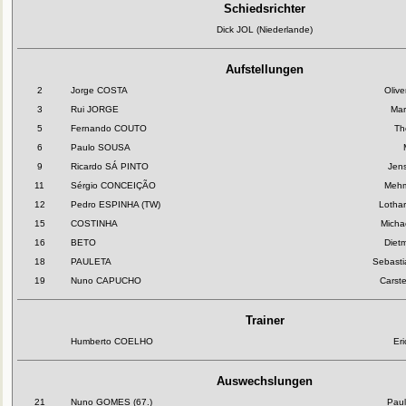
Schiedsrichter
Dick JOL (Niederlande)
Aufstellungen
2
Jorge COSTA
Oliv
3
Rui JORGE
Ma
5
Fernando COUTO
Th
6
Paulo SOUSA
9
Ricardo SÁ PINTO
Jen
11
Sérgio CONCEIÇÃO
Meh
12
Pedro ESPINHA (TW)
Lotha
15
COSTINHA
Mich
16
BETO
Diet
18
PAULETA
Sebast
19
Nuno CAPUCHO
Carst
Trainer
Humberto COELHO
Er
Auswechslungen
21
Nuno GOMES (67.)
Paul