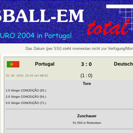
Das Datum (per SSI) steht momentan nicht zur Verfügung!Mon
3 : 0
Portugal
Deutsch
(1 : 0)
20. 06. 2000, 20:45 Uhr MESZ
Tore
1:0 Sérgio CONCEIÇÃO (35.)
2:0 Sérgio CONCEIÇÃO (54.)
3:0 Sérgio CONCEIÇÃO (71.)
Zuschauer
51.504 in Rotterdam