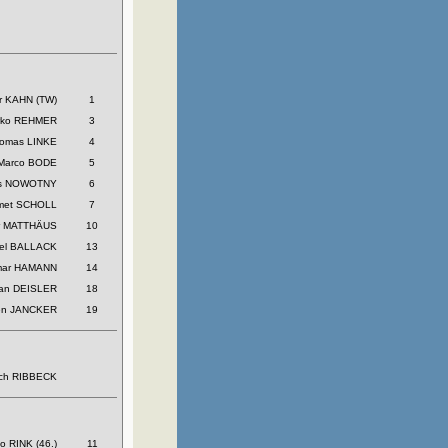
er KAHN (TW)
1
rko REHMER
3
omas LINKE
4
Marco BODE
5
s NOWOTNY
6
met SCHOLL
7
r MATTHÄUS
10
ael BALLACK
13
mar HAMANN
14
ian DEISLER
18
en JANCKER
19
ich RIBBECK
o RINK (46.)
11