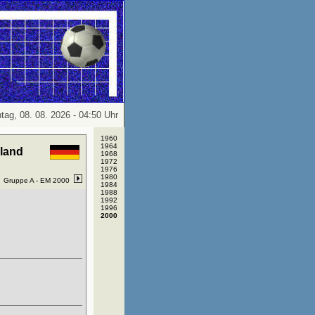
tag, 08. 08. 2026 - 04:50 Uhr
1960
1964
land
1968
1972
1976
1980
Gruppe A -
EM 2000
1984
1988
1992
1996
2000