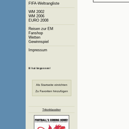
FIFA-Weltrangliste
WM 2002
WM 2006
EURO 2008
Reisen zur EM
Fanshop
Wetten
Gewinnspiel
Impressum
ie Fußball-EM 2008 hat begonnen!
Als Startseite einrichten
Zu Favoriten hinzufügen
Trikotklassiker