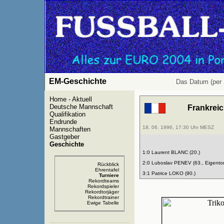
EM-Geschichte
Das Datum (per 
Home - Aktuell
Deutsche Mannschaft
Frankrei
Qualifikation
Endrunde
18. 06. 1996, 17:30 Uhr MESZ
Mannschaften
Gastgeber
Geschichte
1:0 Laurent BLANC (20.)
2:0 Luboslav PENEV (63., Eigentor
Rückblick
Ehrentafel
3:1 Patrice LOKO (90.)
Turniere
Rekordteams
Rekordspieler
Rekordtorjäger
Rekordtrainer
Ewige Tabelle