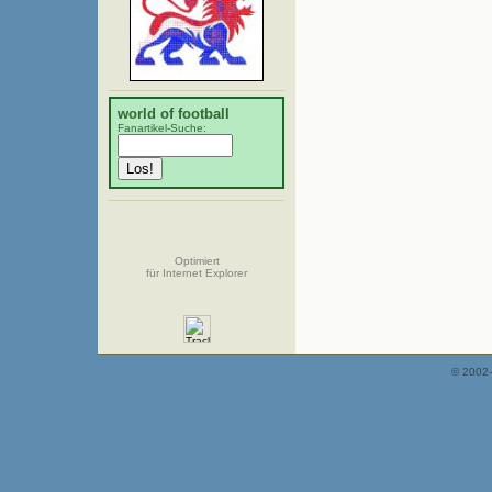
world of football
Fanartikel-Suche:
Optimiert
für Internet Explorer
© 2002