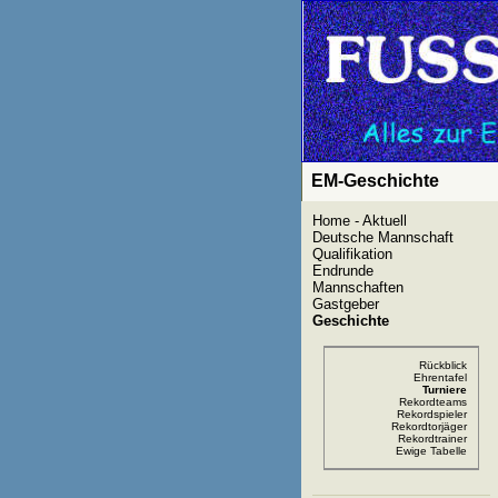
EM-Geschichte
Home - Aktuell
Deutsche Mannschaft
Qualifikation
Endrunde
Mannschaften
Gastgeber
Geschichte
Rückblick
Ehrentafel
Turniere
Rekordteams
Rekordspieler
Rekordtorjäger
Rekordtrainer
Ewige Tabelle