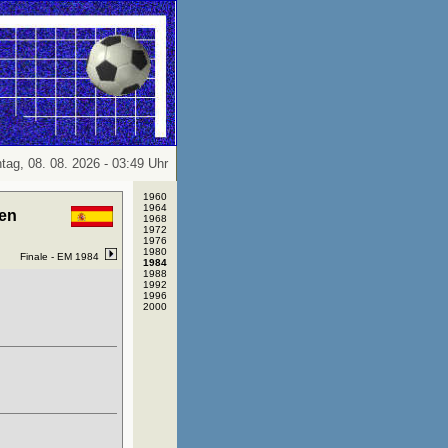
tag, 08. 08. 2026 - 03:49 Uhr
1960
1964
en
1968
1972
1976
1980
Finale -
EM 1984
1984
1988
1992
1996
2000