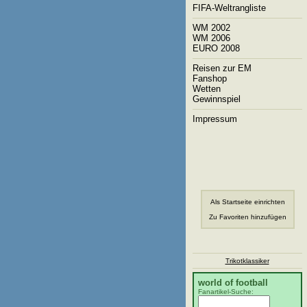
FIFA-Weltrangliste
WM 2002
WM 2006
EURO 2008
Reisen zur EM
Fanshop
Wetten
Gewinnspiel
Impressum
Als Startseite einrichten
Zu Favoriten hinzufügen
Trikotklassiker
world of football
Fanartikel-Suche: