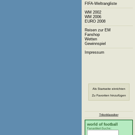
FIFA-Weltrangliste
WM 2002
WM 2006
EURO 2008
Reisen zur EM
Fanshop
Wetten
Gewinnspiel
Impressum
Als Startseite einrichten
Zu Favoriten hinzufügen
Trikotklassiker
world of football
Fanartikel-Suche: