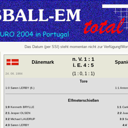
Das Datum (per SSI) steht momentan nicht zur Verfügung!Mon
n. V. 1 : 1
Dänemark
Spani
i. E. 4 : 5
(1 : 0, 1 : 1)
24. 06. 1984
Tore
1:0 Søren LERBY (6.)
1:1 Anto
Elfmeterschießen
1:0
Kenneth BRYLLE
1:1
Carl
2:1
Jesper OLSEN
2:2
Jua
3:2
Michael LAUDRUP
3:3
Sa
4:3
Søren LERBY
4:4