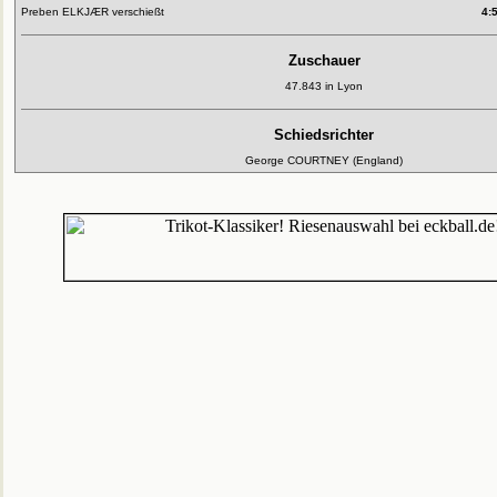
Preben ELKJÆR verschießt
4:
Zuschauer
47.843 in Lyon
Schiedsrichter
George COURTNEY (England)
Die Fußball-EM 2008 hat begonnen!