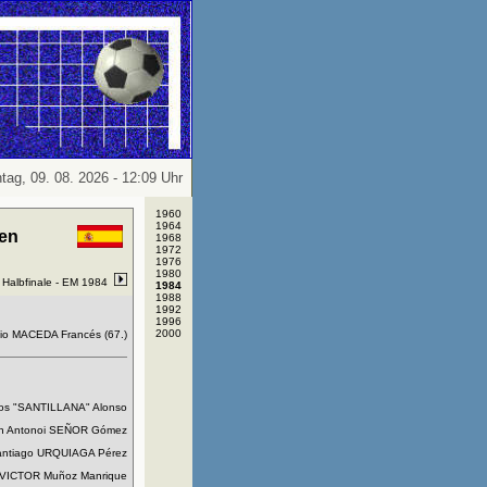
tag, 09. 08. 2026 - 12:09 Uhr
1960
1964
en
1968
1972
1976
1980
Halbfinale -
EM 1984
1984
1988
1992
1996
2000
nio MACEDA Francés (67.)
os "SANTILLANA" Alonso
n Antonoi SEÑOR Gómez
ntiago URQUIAGA Pérez
VICTOR Muñoz Manrique