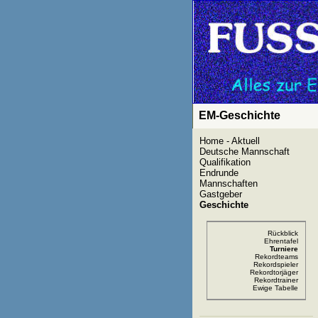
EM-Geschichte
Home - Aktuell
Deutsche Mannschaft
Qualifikation
Endrunde
Mannschaften
Gastgeber
Geschichte
Rückblick
Ehrentafel
Turniere
Rekordteams
Rekordspieler
Rekordtorjäger
Rekordtrainer
Ewige Tabelle