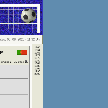
tag, 06. 08. 2026 - 11:32 Uhr
1960
1964
gal
1968
1972
1976
1980
Gruppe 2 -
EM 1984
1984
1988
1992
1996
2000