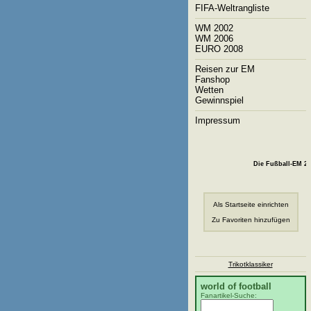
FIFA-Weltrangliste
WM 2002
WM 2006
EURO 2008
Reisen zur EM
Fanshop
Wetten
Gewinnspiel
Impressum
Die Fußball-EM 2008 
Als Startseite einrichten
Zu Favoriten hinzufügen
Trikotklassiker
world of football
Fanartikel-Suche: