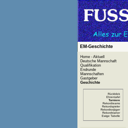
EM-Geschichte
Home - Aktuell
Deutsche Mannschaft
Qualifikation
Endrunde
Mannschaften
Gastgeber
Geschichte
Rückblick
Ehrentafel
Turniere
Rekordteams
Rekordspieler
Rekordtorjäger
Rekordtrainer
Ewige Tabelle