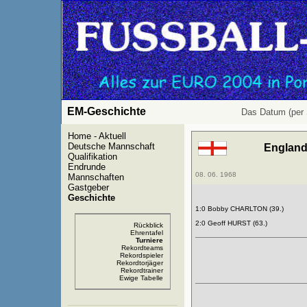
EM-Geschichte
Das Datum (per 
Home - Aktuell
Deutsche Mannschaft
Englan
Qualifikation
Endrunde
08. 06. 1968
Mannschaften
Gastgeber
Geschichte
1:0 Bobby CHARLTON (39.)
2:0 Geoff HURST (63.)
Rückblick
Ehrentafel
Turniere
Rekordteams
Rekordspieler
Rekordtorjäger
Rekordtrainer
Ewige Tabelle