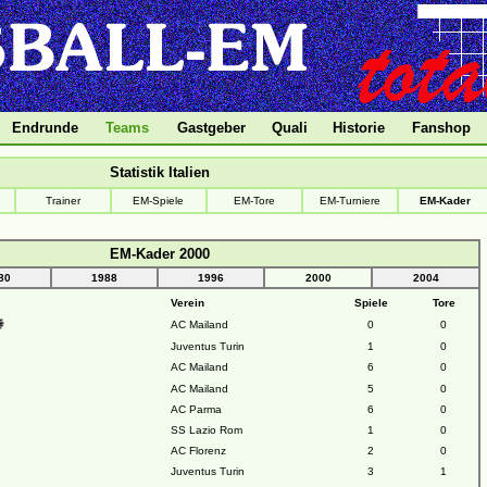
Endrunde
Teams
Gastgeber
Quali
Historie
Fanshop
Statistik Italien
Trainer
EM-Spiele
EM-Tore
EM-Turniere
EM-Kader
EM-Kader 2000
80
1988
1996
2000
2004
Verein
Spiele
Tore
AC Mailand
0
0
Juventus Turin
1
0
AC Mailand
6
0
AC Mailand
5
0
AC Parma
6
0
SS Lazio Rom
1
0
AC Florenz
2
0
Juventus Turin
3
1