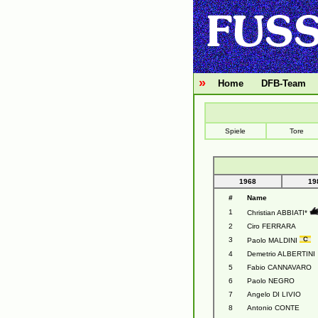
»
Home
DFB-Team
Spiele
Tore
1968
19
#
Name
1
Christian ABBIATI*
2
Ciro FERRARA
3
Paolo MALDINI
4
Demetrio ALBERTINI
5
Fabio CANNAVARO
6
Paolo NEGRO
7
Angelo DI LIVIO
8
Antonio CONTE