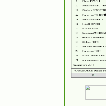
9
Filippo INZAGHI
10
Alessandro DEL PIE
11
Gianluca PESSOTTO
12
Francesco TOLDO
13
Alessandro NESTA
14
Luigi DI BIAGIO
15
Mark IULIANO
16
Massimo AMBROSINI
17
Gianluca ZAMBROTT
18
Stefano FIORE
19
Vincenzo MONTELL
20
Francesco TOTTI
21
Marco DELVECCHIO
22
Francesco ANTONIO
Trainer:
Dino ZOFF
* Christian Abbiati ersetzte d