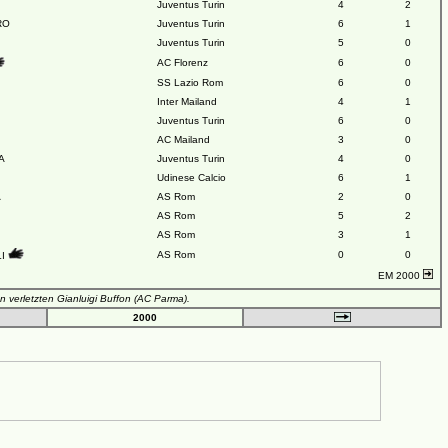
Juventus Turin
4
2
RO
Juventus Turin
6
1
Juventus Turin
5
0
AC Florenz
6
0
SS Lazio Rom
6
0
Inter Mailand
4
1
Juventus Turin
6
0
AC Mailand
3
0
A
Juventus Turin
4
0
Udinese Calcio
6
1
A
AS Rom
2
0
AS Rom
5
2
AS Rom
3
1
AS Rom
0
0
LI
EM 2000
en verletzten Gianluigi Buffon (AC Parma).
2000