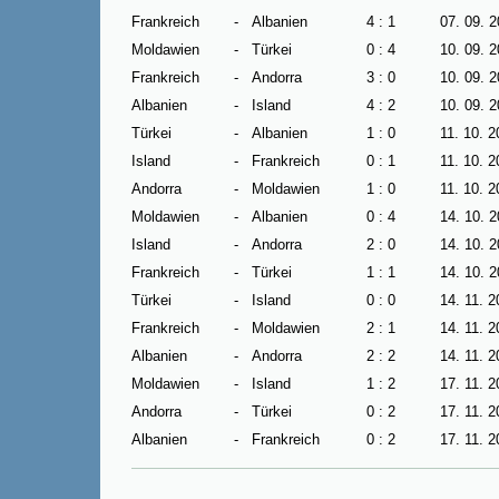
Frankreich
-
Albanien
4 : 1
07. 09. 
Moldawien
-
Türkei
0 : 4
10. 09. 
Frankreich
-
Andorra
3 : 0
10. 09. 
Albanien
-
Island
4 : 2
10. 09. 
Türkei
-
Albanien
1 : 0
11. 10. 
Island
-
Frankreich
0 : 1
11. 10. 
Andorra
-
Moldawien
1 : 0
11. 10. 
Moldawien
-
Albanien
0 : 4
14. 10. 
Island
-
Andorra
2 : 0
14. 10. 
Frankreich
-
Türkei
1 : 1
14. 10. 
Türkei
-
Island
0 : 0
14. 11. 
Frankreich
-
Moldawien
2 : 1
14. 11. 
Albanien
-
Andorra
2 : 2
14. 11. 
Moldawien
-
Island
1 : 2
17. 11. 
Andorra
-
Türkei
0 : 2
17. 11. 
Albanien
-
Frankreich
0 : 2
17. 11. 