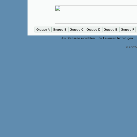
Gruppe A
Gruppe B
Gruppe C
Gruppe D
Gruppe E
Gruppe F
Als Startseite einrichten
Zu Favoriten hinzufügen
© 2002