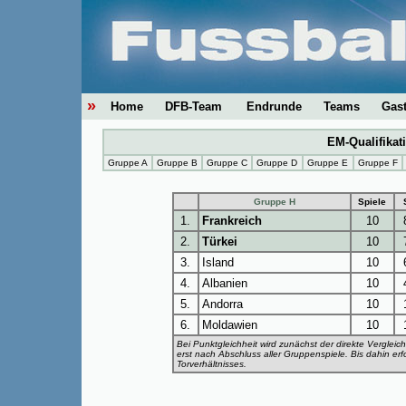
»
Home
DFB-Team
Endrunde
Teams
Gas
EM-Qualifikat
Gruppe A
Gruppe B
Gruppe C
Gruppe D
Gruppe E
Gruppe F
Gruppe H
Spiele
1.
Frankreich
10
2.
Türkei
10
3.
Island
10
4.
Albanien
10
5.
Andorra
10
6.
Moldawien
10
Bei Punktgleichheit wird zunächst der direkte Vergleic
erst nach Abschluss aller Gruppenspiele. Bis dahin er
Torverhältnisses.