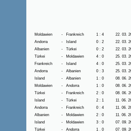
Moldawien
-
Frankreich
1 : 4
22. 03. 
Andorra
-
Island
0 : 2
22. 03. 
Albanien
-
Türkei
0 : 2
22. 03. 
Türkei
-
Moldawien
4 : 0
25. 03. 
Frankreich
-
Island
4 : 0
25. 03. 
Andorra
-
Albanien
0 : 3
25. 03. 
Island
-
Albanien
1 : 0
08. 06. 
Moldawien
-
Andorra
1 : 0
08. 06. 
Türkei
-
Frankreich
2 : 0
08. 06. 
Island
-
Türkei
2 : 1
11. 06. 
Andorra
-
Frankreich
0 : 4
11. 06. 
Albanien
-
Moldawien
2 : 0
11. 06. 
Island
-
Moldawien
3 : 0
07. 09. 
Türkei
-
Andorra
1 . 0
07. 09. 