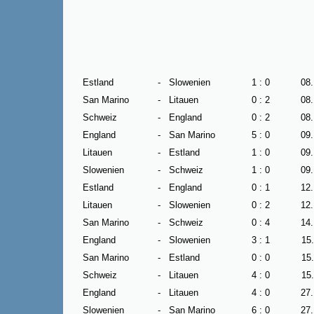
Estland
-
Slowenien
1 : 0
08.
San Marino
-
Litauen
0 : 2
08.
Schweiz
-
England
0 : 2
08.
England
-
San Marino
5 : 0
09.
Litauen
-
Estland
1 : 0
09.
Slowenien
-
Schweiz
1 : 0
09.
Estland
-
England
0 : 1
12.
Litauen
-
Slowenien
0 : 2
12.
San Marino
-
Schweiz
0 : 4
14.
England
-
Slowenien
3 : 1
15.
San Marino
-
Estland
0 : 0
15.
Schweiz
-
Litauen
4 : 0
15.
England
-
Litauen
4 : 0
27.
Slowenien
-
San Marino
6 : 0
27.