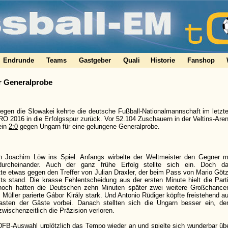
Endrunde
Teams
Gastgeber
Quali
Historie
Fanshop
er Generalprobe
gegen die Slowakei kehrte die deutsche Fußball-Nationalmannschaft im letzt
RO 2016 in die Erfolgsspur zurück. Vor 52.104 Zuschauern in der Veltins-Are
ein
2:0
gegen Ungarn für eine gelungene Generalprobe.
von Joachim Löw ins Spiel. Anfangs wirbelte der Weltmeister den Gegner m
durcheinander. Auch der ganz frühe Erfolg stellte sich ein. Doch d
te etwas gegen den Treffer von Julian Draxler, der beim Pass von Mario Göt
ts stand. Die krasse Fehlentscheidung aus der ersten Minute hielt die Part
noch hatten die Deutschen zehn Minuten später zwei weitere Großchance
ller parierte Gábor Király stark. Und Antonio Rüdiger köpfte freistehend a
asten der Gäste vorbei. Danach stellten sich die Ungarn besser ein, d
wischenzeitlich die Präzision verloren.
 DFB-Auswahl urplötzlich das Tempo wieder an und spielte sich wunderbar üb