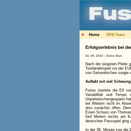
»
Home
DFB-Team
Erfolgserlebnis bei d
04. 06. 2016 –
Enrico Barz
Nach der jüngsten Pleite 
Testländerspiel vor der EU
von Gelsenkirchen sorgte 
Auftakt mit viel Schwung
Furios startete die Elf 
Variabilität und Tempo 
Unparteiischengespann hat
bei Weitem nicht im Absei
also zunächst offen. Den
Einen Schuss von Thomas Mü
fünf Metern rechts am K
deutschen Passspiel ging z
In der 39. Minute zog die