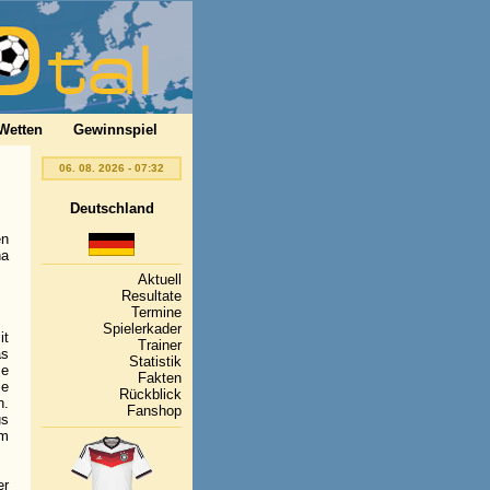
Wetten
Gewinnspiel
06. 08. 2026 - 07:32
Deutschland
en
na
Aktuell
Resultate
Termine
Spielerkader
it
Trainer
as
Statistik
ze
Fakten
ie
Rückblick
n.
Fanshop
us
em
er