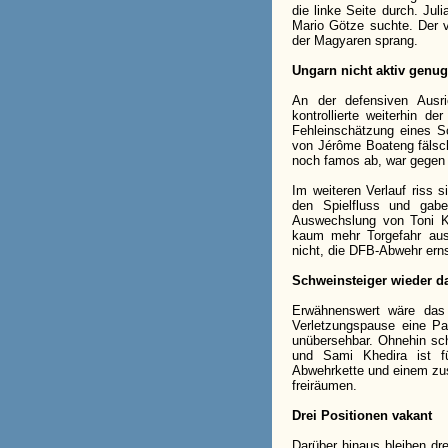
die linke Seite durch. Jul
Mario Götze suchte. Der 
der Magyaren sprang.
Ungarn nicht aktiv genug
An der defensiven Ausri
kontrollierte weiterhin d
Fehleinschätzung eines S
von Jérôme Boateng fälsch
noch famos ab, war gegen 
Im weiteren Verlauf riss 
den Spielfluss und gab
Auswechslung von Toni K
kaum mehr Torgefahr aus
nicht, die DFB-Abwehr erns
Schweinsteiger wieder d
Erwähnenswert wäre das
Verletzungspause eine Par
unübersehbar. Ohnehin sche
und Sami Khedira ist fü
Abwehrkette und einem zusä
freiräumen.
Drei Positionen vakant
Darüber hinaus bleiben dre