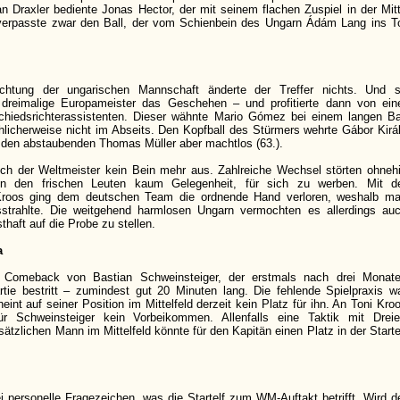
ian Draxler bediente Jonas Hector, der mit seinem flachen Zuspiel in der Mit
verpasste zwar den Ball, der vom Schienbein des Ungarn Ádám Lang ins T
chtung der ungarischen Mannschaft änderte der Treffer nichts. Und 
er dreimalige Europameister das Geschehen – und profitierte dann von ein
chiedsrichterassistenten. Dieser wähnte Mario Gómez bei einem langen Ba
licherweise nicht im Abseits. Den Kopfball des Stürmers wehrte Gábor Kirá
den abstaubenden Thomas Müller aber machtlos (63.).
sich der Weltmeister kein Bein mehr aus. Zahlreiche Wechsel störten ohneh
en den frischen Leuten kaum Gelegenheit, für sich zu werben. Mit d
roos ging dem deutschen Team die ordnende Hand verloren, weshalb m
strahlte. Die weitgehend harmlosen Ungarn vermochten es allerdings au
thaft auf die Probe zu stellen.
a
 Comeback von Bastian Schweinsteiger, der erstmals nach drei Monat
tie bestritt – zumindest gut 20 Minuten lang. Die fehlende Spielpraxis w
int auf seiner Position im Mittelfeld derzeit kein Platz für ihn. An Toni Kro
r Schweinsteiger kein Vorbeikommen. Allenfalls eine Taktik mit Dreie
tzlichen Mann im Mittelfeld könnte für den Kapitän einen Platz in der Starte
i personelle Fragezeichen, was die Startelf zum WM-Auftakt betrifft. Wird d