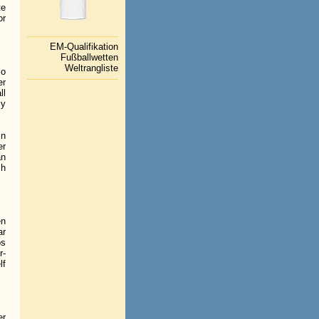
te
or
EM-Qualifikation
Fußballwetten
Weltrangliste
so
er
ll
ly
in
er
an
ch
en
ar
os
r-
lf
er