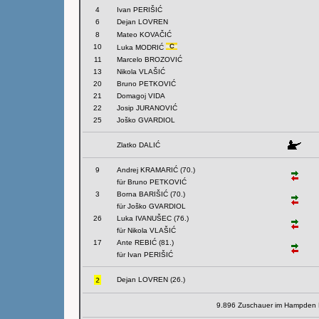
4
Ivan PERIŠIĆ
6
Dejan LOVREN
8
Mateo KOVAČIĆ
10
Luka MODRIĆ
11
Marcelo BROZOVIĆ
13
Nikola VLAŠIĆ
20
Bruno PETKOVIĆ
21
Domagoj VIDA
22
Josip JURANOVIĆ
25
Joško GVARDIOL
Zlatko DALIĆ
9
Andrej KRAMARIĆ (70.)
für Bruno PETKOVIĆ
3
Borna BARIŠIĆ (70.)
für Joško GVARDIOL
26
Luka IVANUŠEC (76.)
für Nikola VLAŠIĆ
17
Ante REBIĆ (81.)
für Ivan PERIŠIĆ
Dejan LOVREN (26.)
9.896 Zuschauer im Hampden 