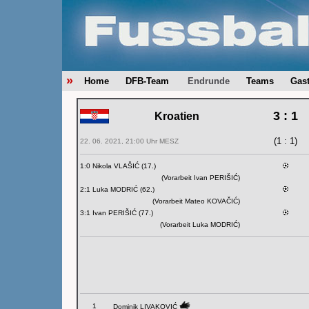
»
Home
DFB-Team
Endrunde
Teams
Gas
3 : 1
Kroatien
(1 : 1)
22. 06. 2021, 21:00 Uhr MESZ
1:0 Nikola VLAŠIĆ (17.)
(Vorarbeit Ivan PERIŠIĆ)
2:1 Luka MODRIĆ (62.)
(Vorarbeit Mateo KOVAČIĆ)
3:1 Ivan PERIŠIĆ (77.)
(Vorarbeit Luka MODRIĆ)
1
Dominik LIVAKOVIĆ