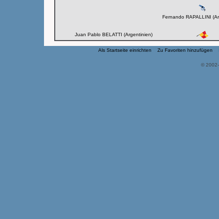
Fernando RAPALLINI (Ar
Juan Pablo BELATTI (Argentinien)
Als Startseite einrichten
Zu Favoriten hinzufügen
© 2002