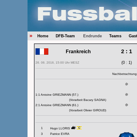
»
Home
DFB-Team
Endrunde
Teams
Gas
2 : 1
Frankreich
(0 : 1)
26. 06. 2016, 15:00 Uhr MESZ
Nachbetrachtun
1:1 Antoine GRIEZMANN (57.)
(Vorarbeit Bacary SAGNA)
2:1 Antoine GRIEZMANN (61.)
(Vorarbeit Olivier GIROUD)
1
Hugo LLORIS
3
Patrice EVRA