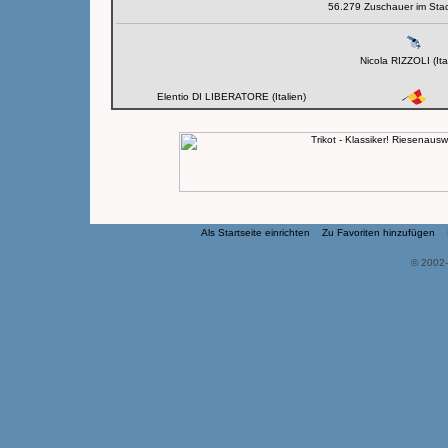
56.279 Zuschauer im Sta
Nicola RIZZOLI (Ita
Elentio DI LIBERATORE (Italien)
Als Startseite einrichten
Zu Favoriten hinzufügen
© 2002