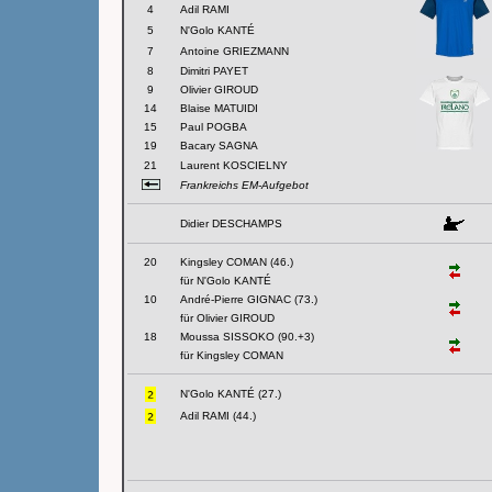
4
Adil RAMI
5
N'Golo KANTÉ
7
Antoine GRIEZMANN
8
Dimitri PAYET
9
Olivier GIROUD
14
Blaise MATUIDI
15
Paul POGBA
19
Bacary SAGNA
21
Laurent KOSCIELNY
Frankreichs EM-Aufgebot
Didier DESCHAMPS
20
Kingsley COMAN (46.)
für N'Golo KANTÉ
10
André-Pierre GIGNAC (73.)
für Olivier GIROUD
18
Moussa SISSOKO (90.+3)
für Kingsley COMAN
N'Golo KANTÉ (27.)
Adil RAMI (44.)