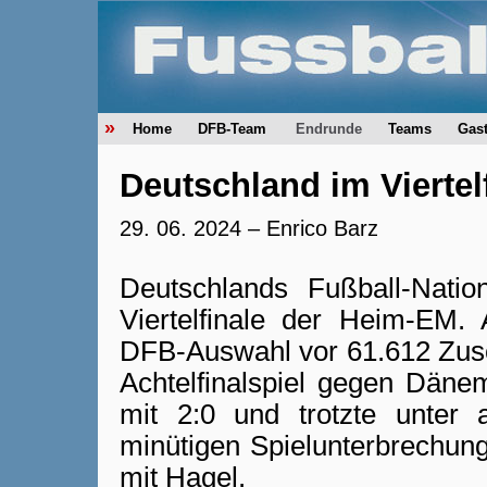
»
Home
DFB-Team
Endrunde
Teams
Gas
Deutschland im Viertel
29. 06. 2024 –
Enrico Barz
Deutschlands Fußball-Natio
Viertelfinale der Heim-EM
DFB-Auswahl vor 61.612 Zusc
Achtelfinalspiel gegen Däne
mit 2:0 und trotzte unter
minütigen Spielunterbrechun
mit Hagel.