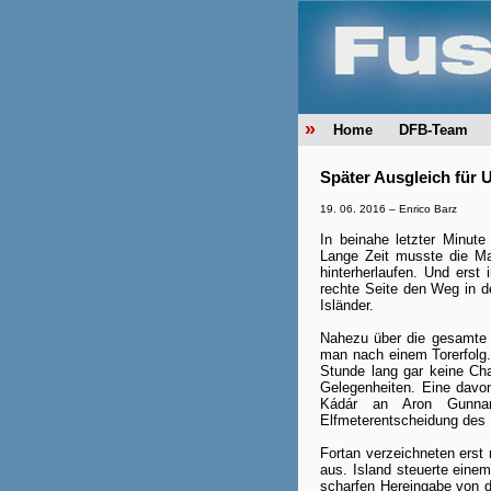
»
Home
DFB-Team
Später Ausgleich für 
19. 06. 2016 –
Enrico Barz
In beinahe letzter Minut
Lange Zeit musste die Ma
hinterherlaufen. Und ers
rechte Seite den Weg in de
Isländer.
Nahezu über die gesamte 
man nach einem Torerfolg.
Stunde lang gar keine Cha
Gelegenheiten. Eine davon
Kádár an Aron Gunnar
Elfmeterentscheidung des 
Fortan verzeichneten erst 
aus. Island steuerte einem
scharfen Hereingabe von d