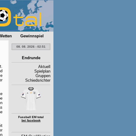
Wetten
Gewinnspiel
08. 08. 2026 - 02:51
Endrunde
t.
Aktuell
nd
Spielplan
ie
Gruppen
er
Schiedsrichter
te
be
en
ás
he
Fussball EM total
bei facebook
it
er
en