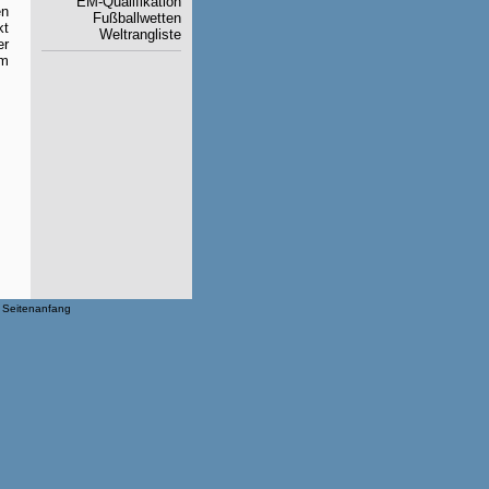
EM-Qualifikation
en
Fußballwetten
kt
Weltrangliste
er
Am
Seitenanfang