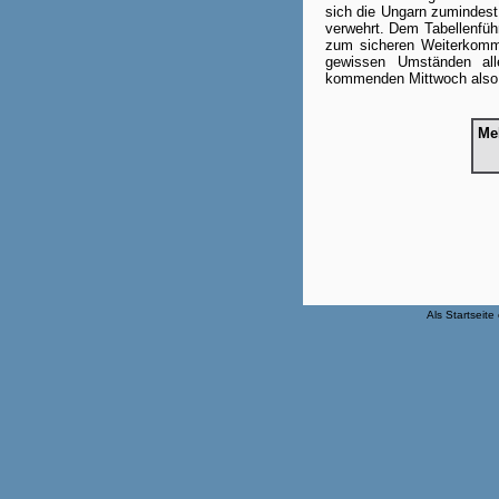
sich die Ungarn zumindest n
verwehrt. Dem Tabellenführ
zum sicheren Weiterkomm
gewissen Umständen all
kommenden Mittwoch also 
Me
Als Startseite