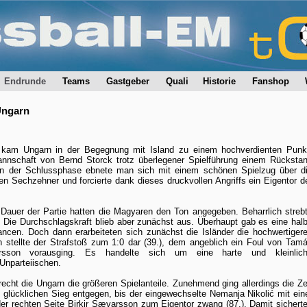
Endrunde
Teams
Gastgeber
Quali
Historie
Fanshop
Ungarn
e kam Ungarn in der Begegnung mit Island zu einem hochverdienten Punk
nnschaft von Bernd Storck trotz überlegener Spielführung einem Rücksta
t in der Schlussphase ebnete man sich mit einem schönen Spielzug über d
n Sechzehner und forcierte dank dieses druckvollen Angriffs ein Eigentor d
Dauer der Partie hatten die Magyaren den Ton angegeben. Beharrlich streb
 Die Durchschlagskraft blieb aber zunächst aus. Überhaupt gab es eine hal
ncen. Doch dann erarbeiteten sich zunächst die Isländer die hochwertiger
 stellte der Strafstoß zum 1:0 dar (39.), dem angeblich ein Foul von Tam
sson vorausging. Es handelte sich um eine harte und kleinlic
Unparteiischen.
recht die Ungarn die größeren Spielanteile. Zunehmend ging allerdings die Ze
 glücklichen Sieg entgegen, bis der eingewechselte Nemanja Nikolić mit ein
er rechten Seite Birkir Sævarsson zum Eigentor zwang (87.). Damit sichert