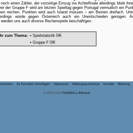
och einen Zähler, der vorzeitige Einzug ins Achtelfinale allerdings blieb ihn
er der Gruppe F wird am letzten Spieltag gegen Portugal vermutlich ein Pun
en reichen. Punkten wird auch Island müssen – am Besten dreifach. Unt
erdings würde gegen Österreich auch ein Unentschieden genügen. 
werden uns auch diverse Rechenspiele beschäftigen.
hr zum Thema:
• Spielstatistik
• Gruppe F
 einrichten
Zu Favoriten hinzufügen
Impressum
Haftungsausschluss
Kontakt
Werbung
© 2002-2016
FUSSBALL-EM-total